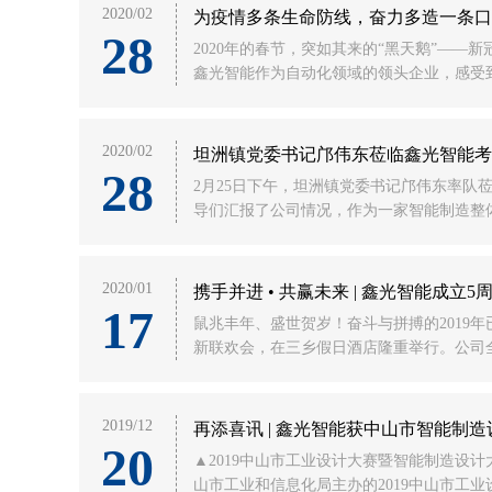
2020/02
为疫情多条生命防线，奋力多造一条口
28
2020年的春节，突如其来的“黑天鹅”—
鑫光智能作为自动化领域的领头企业，感受到
2020/02
坦洲镇党委书记邝伟东莅临鑫光智能考
28
2月25日下午，坦洲镇党委书记邝伟东率
导们汇报了公司情况，作为一家智能制造整体
2020/01
携手并进 • 共赢未来 | 鑫光智能成立
17
鼠兆丰年、盛世贺岁！奋斗与拼搏的2019年
新联欢会，在三乡假日酒店隆重举行。公司全
2019/12
再添喜讯 | 鑫光智能获中山市智能制
20
▲2019中山市工业设计大赛暨智能制造设计
山市工业和信息化局主办的2019中山市工