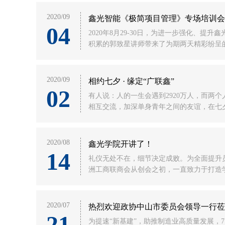
2020/09
鑫光智能《极简项目管理》专场培训会
04
2020年8月29-30日，为进一步强化、
积累的郭致星讲师带来了为期两天精彩纷呈的
2020/09
相约七夕 · 缘定“广联鑫”
02
有人说：人的一生会遇到2920万人，而两个人
相互交流，加深单身青年之间的友谊，在七夕
2020/08
鑫光学院开讲了！
14
礼仪无处不在，细节决定成败。为全面提升
洲工商联商会从创会之初，一直致力于打造
2020/07
热烈欢迎政协中山市委员会领导一行莅
21
为提速“新基建”，助推制造业高质量发展，