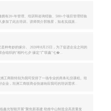
拥有20+年管理、培训和咨询经验、500+个项目管理经验
参加了此次培训。讲师简介郭致星，知名实战派...
是种奇妙的缘分。 2020年8月25日，为了促进企业之间的
织的“相约七夕·缘定“广联鑫”七�...
坦洲工商联特别为我司安排了一场专业的商务礼仪课程。坦
企业，坦洲工商联商会快速响应我司的培训需求...
临鑫光智能开展“聚焦新基建 助推中山制造业高质量发