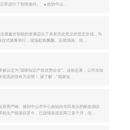
军进行了热情接待。 ▲政协中山...
，标志着鑫光智能的发展迈出了具有历史意义的坚定步伐，为
基仪式隆重举行，现场彩旗飘飘、宾朋满座。坦...
终被认定为“国家知识产权优势企业”。这标志着，公司在知
高的强有力证明！ 据了解，“国家知...
血形势严峻。接到中山市中心血站向市民发出的献血倡议
机生产线项目至今，已连续奋战近两三多个月，但...