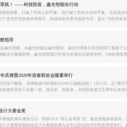
罩线！ ——科技防疫，鑫光智能在行动
—新冠肺炎病毒，打破了所有人的节奏，也打破了所有企业的节奏。在这场
了责无旁贷的使命和责任，快速响应市委市政府号召，提出“为疫情多条生
察指导
队莅临鑫光智能，在鑫光智能总裁付明涛、副总经理蒋立军的陪同下视察了
解决方案服务商，鑫光智能现已申请30余项自主发明专利、100余项实用
5周年庆典暨2020年迎春联欢会隆重举行
已经落下帷幕，充满挑战与机遇的2020年已扬帆起航！1月15日，以“携手
体领导及职工欢聚一堂，辞旧岁、迎新春，共同庆祝成立五周年以来进步及过
造设计大赛金奖
大赛颁奖典礼继前几日，荣获2019 “高工金球奖”后，鑫光智能再添喜讯，荣
业设计大赛暨智能制造设计大赛颁奖典礼在中山职业技术学院体育馆举行。鑫光