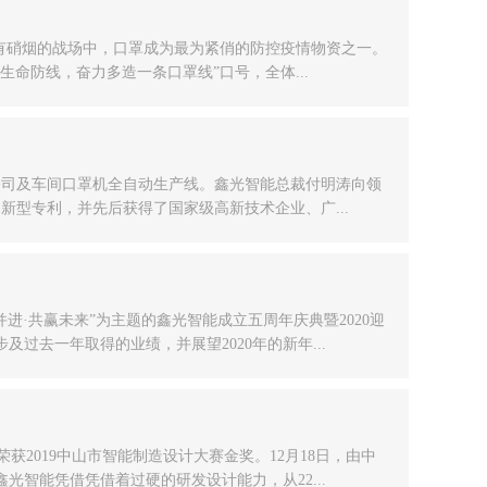
没有硝烟的战场中，口罩成为最为紧俏的防控疫情物资之一。
命防线，奋力多造一条口罩线”口号，全体...
公司及车间口罩机全自动生产线。鑫光智能总裁付明涛向领
新型专利，并先后获得了国家级高新技术企业、广...
并进·共赢未来”为主题的鑫光智能成立五周年庆典暨2020迎
去一年取得的业绩，并展望2020年的新年...
获2019中山市智能制造设计大赛金奖。12月18日，由中
智能凭借凭借着过硬的研发设计能力，从22...