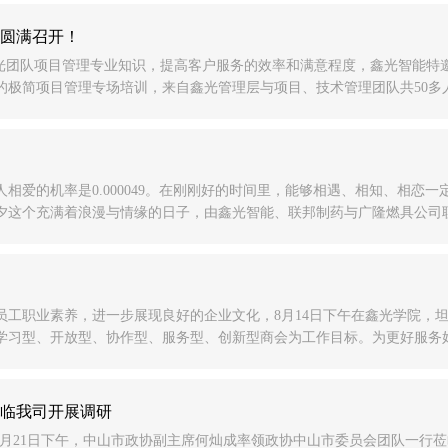
圆满召开！
提升鑫光团队项目管理专业知识，提高客户服务的效率和满意程度，鑫光智能特邀
极简项目管理专场培训，来自鑫光管理层与项目、技术管理团队共50多人
相爱的机率是0.000049。在刚刚好的时间里，能够相遇、相知、相恋一定
这个充满着浪漫与情缘的日子，由鑫光智能、联邦制药与广隆燃具公司联合组
员工职业素养，进一步展现良好的企业文化，8月14日下午在鑫光学院，
学习型、开放型、协作型、服务型、创新型商会为工作目标。为更好服务好
临我司开展调研
7月21日下午，中山市政协副主席何灿成率领政协中山市委员会团队一行莅