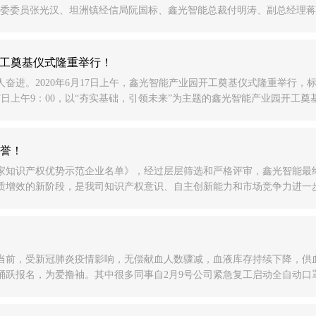
委委员张光汉、坦洲镇经信局阮国标、鑫光智能总裁付明涛、副总经理蒋立
园开工奠基仪式隆重举行！
奋进。2020年6月17日上午，鑫光智能产业园开工奠基仪式隆重举行
17日上午9：00，以“夯实基础，引领未来”为主题的鑫光智能产业园开工奠
誉！
国家知识产权优势示范企业名单》，经过层层筛选和严格评审，鑫光智能最
增效的新阶段，是我司知识产权意识、自主创新能力和市场竞争力进一步提
当前，受新冠肺炎疫情影响，无偿献血人数骤减，血液库存持续下降，供
跃报名，为爱撸袖。其中很多同事自2月9号公司紧急复工启动全自动口罩